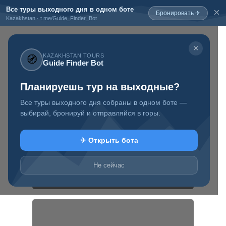
Все туры выходного дня в одном боте
×
Бронировать ✈
Kazakhstan · t.me/Guide_Finder_Bot
×
KAZAKHSTAN TOURS
🧭
Guide Finder Bot
+7 777 819 88 97
Планируешь тур на выходные?
Туристический
информационный
блог о Казахстане
Все туры выходного дня собраны в одном боте —
выбирай, бронируй и отправляйся в горы.
✈ Открыть бота
Не сейчас
Туры выходного дня