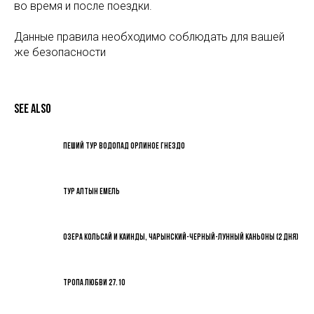
во время и после поездки.
Данные правила необходимо соблюдать для вашей
же безопасности
See also
Пеший тур Водопад Орлиное Гнездо
Тур Алтын Емель
Озера Кольсай и Каинды, Чарынский-Черный-Лунный каньоны (2 дня)
Тропа Любви 27.10