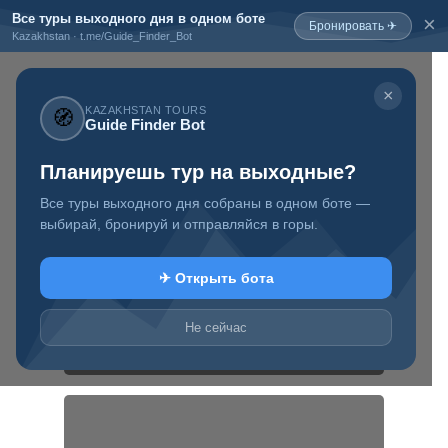
Все туры выходного дня в одном боте
×
Бронировать ✈
Kazakhstan · t.me/Guide_Finder_Bot
×
KAZAKHSTAN TOURS
🧭
Guide Finder Bot
+7 777 819 88 97
Планируешь тур на выходные?
Туристический
информационный
блог о Казахстане
Все туры выходного дня собраны в одном боте —
выбирай, бронируй и отправляйся в горы.
✈ Открыть бота
Не сейчас
Туры выходного дня