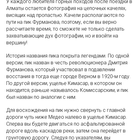
У каждого любителя горных походов после поездки в
Алматы остается фотография на цепочных качелях,
висящих над пропастью. Качели располагаются по
пути на пик Фурманова, поэтому, если вы верно
рассчитаете время, то сможете не только сделать
захватывающие дух фотографии, но и взойти на
вершину!
История названия пика покрыта легендами. По одной
версии, пик назван в честь революционера Дмитрия
Фурманова, который участвовал в подавлении
восстания в тогда еще городе Верном в 1920-м году.
По другой версии, ущелье Кимасар, в котором он
находится, раньше называлось Комиссарским, и пик
был назван по аналогии с ним.
Для восхождения на пик нужно свернуть с главной
дороги чуть ниже Медео налево в ущелье Кимасар.
Сперва вы будете двигаться по асфальтированной
дороге вдоль каскадов реки, затем она перейдет в
грунтовую дорогу. Следуя по указателям, вы