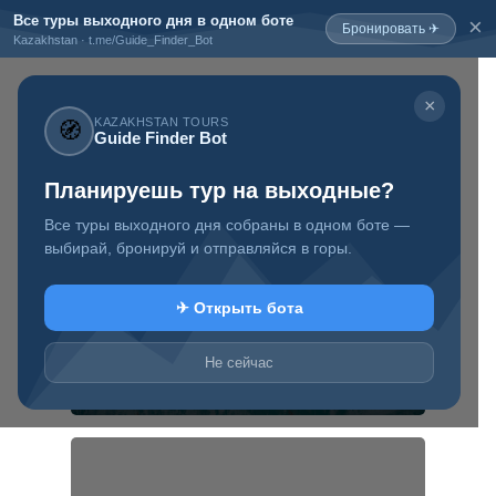
Все туры выходного дня в одном боте
×
Бронировать ✈
Kazakhstan · t.me/Guide_Finder_Bot
×
KAZAKHSTAN TOURS
🧭
Guide Finder Bot
+7 777 819 88 97
Планируешь тур на выходные?
Туристический
информационный
блог о Казахстане
Все туры выходного дня собраны в одном боте —
выбирай, бронируй и отправляйся в горы.
✈ Открыть бота
Не сейчас
Туры выходного дня