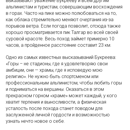
выказывают уважение Букрееву и всем другим
альпинистам и туристам, совершающим восхождения
в горах. Часто на пике можно полюбоваться на то,
как облака стремительно меняют очертания из-за
порывов ветра. Если погода позволит, отсюда также
хорошо просматривается пик Талгар во всей своей
суровой красоте. Весь поход займет примерно 10
часов, а пройденное расстояние составит 23 км.
Одно из самых известных высказываний Букреева:
«Горы – не стадионы, где я удовлетворяю свои
амбиции, они — храмы, где я исповедую мою
религию». Не нужно быть спортсменом или
профессиональным альпинистом, чтобы любить горы
и подниматься на вершины. Оказаться в этом
прекрасном горном «храме» может каждый, у кого
хватит терпения и выносливости, а физическая
усталость после похода станет поводом для
заслуженной личной гордости и возможностью
узнать нечто новое о себе.