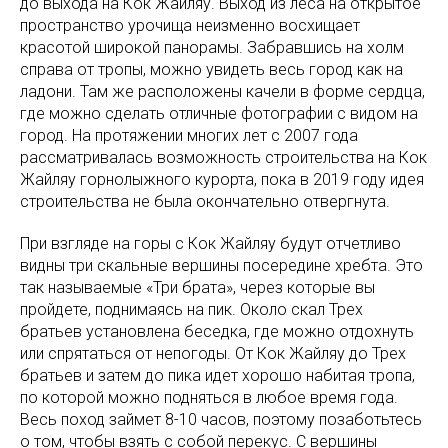
до выхода на Кок Жайляу. Выход из леса на открытое
пространство урочища неизменно восхищает
красотой широкой панорамы. Забравшись на холм
справа от тропы, можно увидеть весь город как на
ладони. Там же расположены качели в форме сердца,
где можно сделать отличные фотографии с видом на
город. На протяжении многих лет с 2007 года
рассматривалась возможность строительства на Кок
Жайляу горнолыжного курорта, пока в 2019 году идея
строительства не была окончательно отвергнута.
При взгляде на горы с Кок Жайляу будут отчетливо
видны три скальные вершины посередине хребта. Это
так называемые «Три брата», через которые вы
пройдете, поднимаясь на пик. Около скал Трех
братьев установлена беседка, где можно отдохнуть
или спрятаться от непогоды. От Кок Жайляу до Трех
братьев и затем до пика идет хорошо набитая тропа,
по которой можно подняться в любое время года.
Весь поход займет 8-10 часов, поэтому позаботьтесь
о том, чтобы взять с собой перекус. С вершины