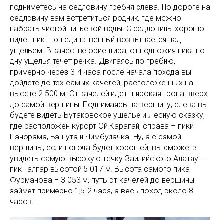
подниметесь на седловину гребня слева. По дороге на
седловину вам встретиться родник, где можно
набрать чистой питьевой воды. С седловины хорошо
виден пик – он единственный возвышается над
ущельем. В качестве ориентира, от подножия пика по
дну ущелья течет речка. Двигаясь по гребню,
примерно через 3-4 часа после начала похода вы
дойдете до тех самых качелей, расположенных на
высоте 2 500 м. От качелей идет широкая тропа вверх
до самой вершины. Поднимаясь на вершину, слева вы
будете видеть Бутаковское ущелье и Лесную сказку,
где расположен курорт Ой Карагай, справа – пики
Панорама, Башута и Чимбулачка. Ну, а с самой
вершины, если погода будет хорошей, вы сможете
увидеть самую высокую точку Заилийского Алатау –
пик Талгар высотой 5 017 м. Высота самого пика
Фурманова – 3 053 м, путь от качелей до вершины
займет примерно 1,5-2 часа, а весь поход около 8
часов.