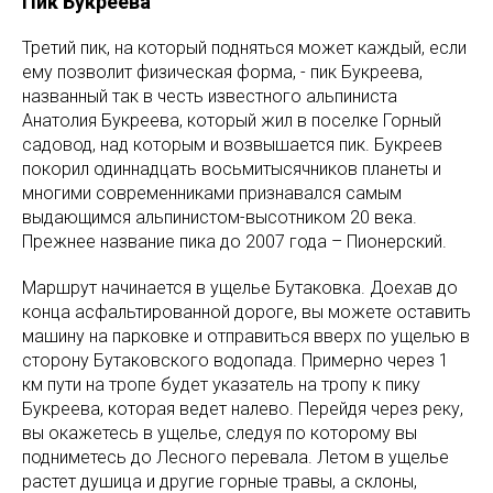
Пик Букреева
Третий пик, на который подняться может каждый, если
ему позволит физическая форма, - пик Букреева,
названный так в честь известного альпиниста
Анатолия Букреева, который жил в поселке Горный
садовод, над которым и возвышается пик. Букреев
покорил одиннадцать восьмитысячников планеты и
многими современниками признавался самым
выдающимся альпинистом-высотником 20 века.
Прежнее название пика до 2007 года – Пионерский.
Маршрут начинается в ущелье Бутаковка. Доехав до
конца асфальтированной дороге, вы можете оставить
машину на парковке и отправиться вверх по ущелью в
сторону Бутаковского водопада. Примерно через 1
км пути на тропе будет указатель на тропу к пику
Букреева, которая ведет налево. Перейдя через реку,
вы окажетесь в ущелье, следуя по которому вы
подниметесь до Лесного перевала. Летом в ущелье
растет душица и другие горные травы, а склоны,