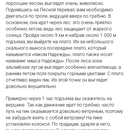
поросшие лесом, выглядят очень живописно.
Поднявшись на Лесной перевал, вам необходимо
двигаться по тропе, ведущей вверх по гребню. В
основном, она идет через лес: это очень приятно
особенно летом, ведь лес защищает от жаркого
солнца. Пройдя около 9 км и набрав около 1 000 м
подъема, вы выйдете на плато. Из-за небольшого
скального выноса посередине плато, который
называется «пиком Надежды», плато также носит
название «мыса Надежды». После леса зона
альпийских лугов выглядит особенно впечатляюще, а
ранним летом поля покрыты горными цветами. С плато
отчетливо виден пик. Из этой точки он выглядит
довольно внушительно.
Примерно через 1 час подъема вы окажетесь на
вершине. Так как движение идет по гребню, часто
путь на пик оказывается довольно ветреным, поэтому
не забудьте взять с собой ветровку! На пике
установлен колокол. По традиции, ударяя в него,